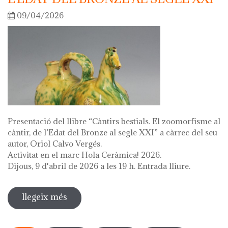
09/04/2026
Presentació del llibre “Càntirs bestials. El zoomorfisme al
càntir, de l’Edat del Bronze al segle XXI” a càrrec del seu
autor, Oriol Calvo Vergés.
Activitat en el marc Hola Ceràmica! 2026.
Dijous, 9 d'abril de 2026 a les 19 h. Entrada lliure.
llegeix més
sobre presentació del llibre "càntirs
bestials. zoomorfisme al càntir: de
Pàgines
l'edat del bronze al segle xxi"