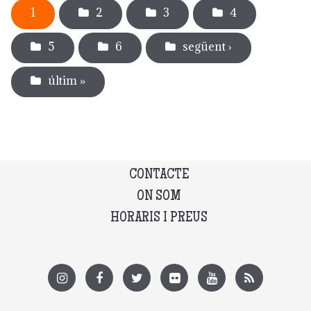
1
2
3
4
5
6
següent ›
últim »
CONTACTE
ON SOM
HORARIS I PREUS