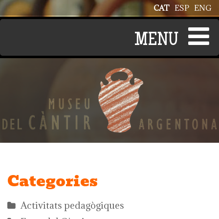
Vés al contingut
CAT
ESP
ENG
Categories
Activitats pedagògiques