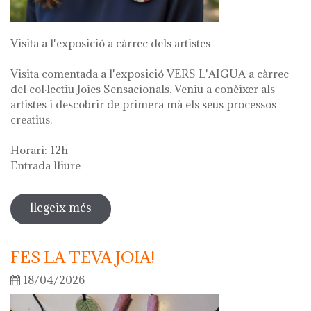
Visita a l'exposició a càrrec dels artistes
Visita comentada a l'exposició VERS L'AIGUA a càrrec
del col·lectiu Joies Sensacionals. Veniu a conèixer als
artistes i descobrir de primera mà els seus processos
creatius.
Horari: 12h
Entrada lliure
llegeix més
sobre visita guiada a l'exposició "vers
l'aigua" en el marc de la setmana
cultural 2026
FES LA TEVA JOIA!
18/04/2026