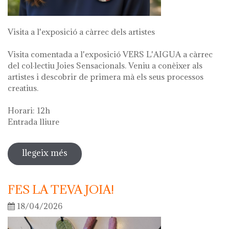
Visita a l'exposició a càrrec dels artistes
Visita comentada a l'exposició VERS L'AIGUA a càrrec
del col·lectiu Joies Sensacionals. Veniu a conèixer als
artistes i descobrir de primera mà els seus processos
creatius.
Horari: 12h
Entrada lliure
llegeix més
sobre visita guiada a l'exposició "vers
l'aigua" en el marc de la setmana
cultural 2026
FES LA TEVA JOIA!
18/04/2026