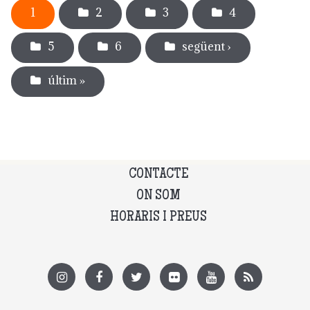
1
2
3
4
5
6
següent ›
últim »
CONTACTE
ON SOM
HORARIS I PREUS