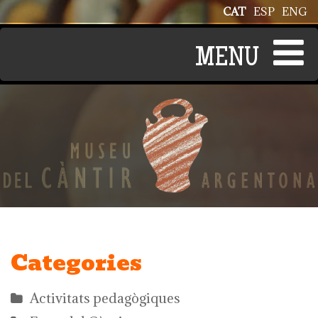
Vés al contingut
CAT
ESP
ENG
Categories
Activitats pedagògiques