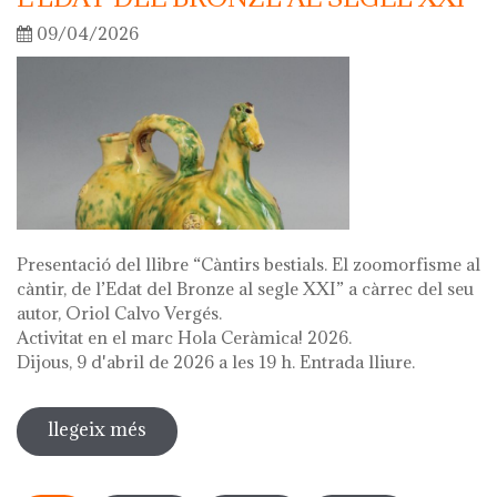
09/04/2026
Presentació del llibre “Càntirs bestials. El zoomorfisme al
càntir, de l’Edat del Bronze al segle XXI” a càrrec del seu
autor, Oriol Calvo Vergés.
Activitat en el marc Hola Ceràmica! 2026.
Dijous, 9 d'abril de 2026 a les 19 h. Entrada lliure.
llegeix més
sobre presentació del llibre "càntirs
bestials. zoomorfisme al càntir: de
Pàgines
l'edat del bronze al segle xxi"