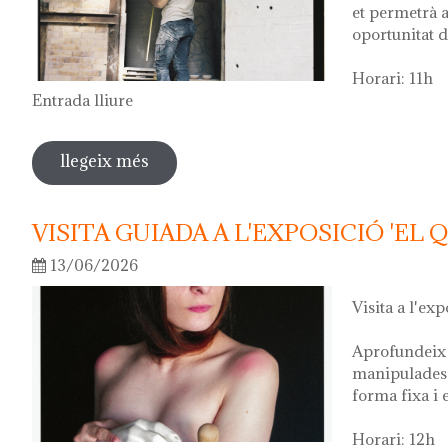
et permetrà a
oportunitat d
Horari: 11h
Entrada lliure
llegeix més
sobre visita guiada a l'exposició 'anar a
VISITA GUIADA A L'EXPOSICIÓ 'EL 
13/06/2026
Visita a l'exp
Aprofundeix 
manipulades 
forma fixa i 
Horari: 12h