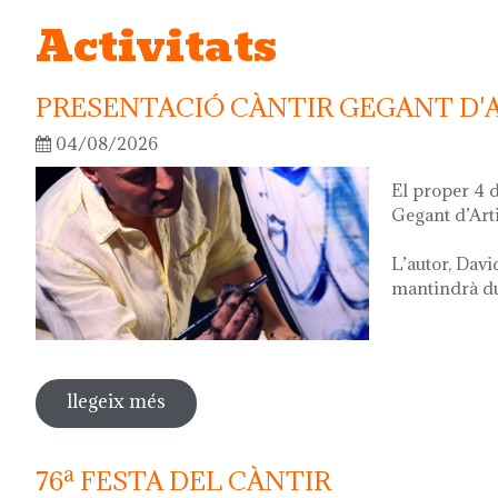
Activitats
PRESENTACIÓ CÀNTIR GEGANT D'
04/08/2026
El proper 4 
Gegant d’Art
L’autor, Davi
mantindrà dur
llegeix més
sobre presentació càntir gegant d'artis
76ª FESTA DEL CÀNTIR