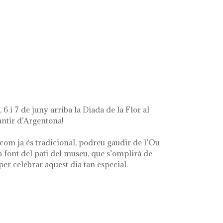
ue queda de mi'
 6 i 7 de juny arriba la Diada de la Flor al
ntir d’Argentona!
com ja és tradicional, podreu gaudir de l’Ou
a font del pati del museu, que s’omplirà de
 per celebrar aquest dia tan especial.