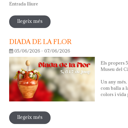
Entrada lliure
llegeix més
sobre visita guiada a l'exposició 'el q
DIADA DE LA FLOR
05/06/2026 - 07/06/2026
Els propers 5,
Museu del Cà
Un any més, 
com balla a l
colors i vida
llegeix més
sobre diada de la flor