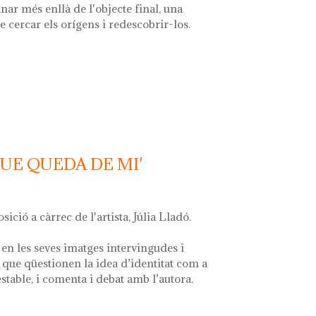
nar més enllà de l'objecte final, una
e cercar els orígens i redescobrir-los.
 la font'
QUE QUEDA DE MI'
osició a càrrec de l'artista, Júlia Lladó.
en les seves imatges intervingudes i
que qüestionen la idea d’identitat com a
estable, i comenta i debat amb l’autora.