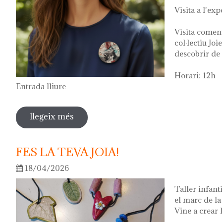
Visita a l'exp
Visita comen
col·lectiu Joi
descobrir de 
Horari: 12h
Entrada lliure
llegeix més
sobre visita guiada a l'exposició "vers
2026
FES LA TEVA JOIA!
18/04/2026
Taller infant
el marc de l
Vine a crear l