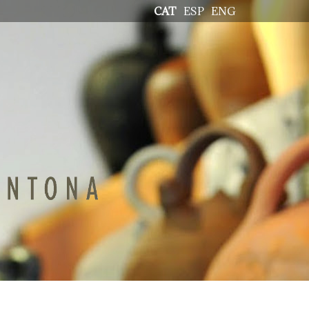
CAT
ESP
ENG