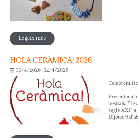
llegeix més
sobre fes la teva joia!
HOLA CERÀMICA! 2026
09/4/2026- 12/4/2026
Celebrem Hol
Presentació d
bestials. El 
segle XXI” a 
Dijous, 9 d'ab