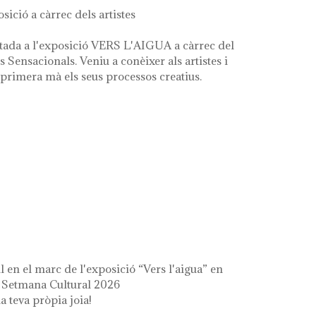
osició a càrrec dels artistes
tada a l'exposició VERS L'AIGUA a càrrec del
es Sensacionals. Veniu a conèixer als artistes i
primera mà els seus processos creatius.
 l'aigua" en el marc de la setmana cultural
il en el marc de l'exposició “Vers l'aigua” en
a Setmana Cultural 2026
a teva pròpia joia!