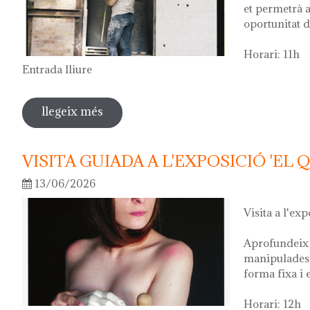
et permetrà a
oportunitat d
Horari: 11h
Entrada lliure
llegeix més
sobre visita guiada a l'exposició 'anar a
VISITA GUIADA A L'EXPOSICIÓ 'EL 
13/06/2026
Visita a l'exp
Aprofundeix 
manipulades 
forma fixa i 
Horari: 12h