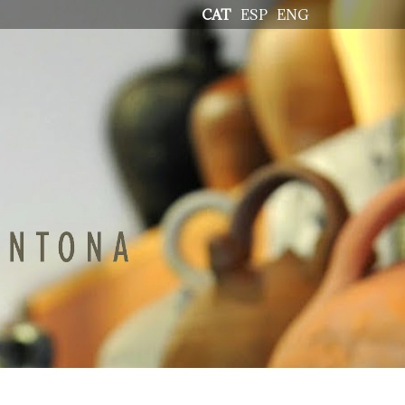
CAT
ESP
ENG