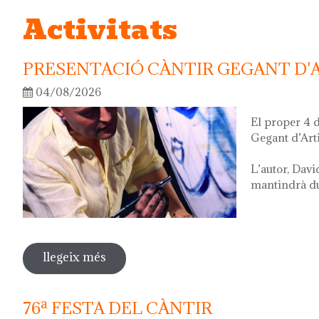
Activitats
PRESENTACIÓ CÀNTIR GEGANT D'
04/08/2026
El proper 4 
Gegant d’Art
L’autor, Davi
mantindrà dur
llegeix més
sobre presentació càntir gegant d'artis
76ª FESTA DEL CÀNTIR