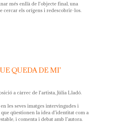
nar més enllà de l'objecte final, una
e cercar els orígens i redescobrir-los.
 la font'
QUE QUEDA DE MI'
osició a càrrec de l'artista, Júlia Lladó.
en les seves imatges intervingudes i
que qüestionen la idea d’identitat com a
estable, i comenta i debat amb l’autora.