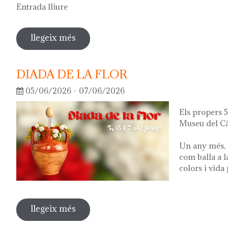
Entrada lliure
llegeix més
sobre visita guiada a l'exposició 'el q
DIADA DE LA FLOR
05/06/2026 - 07/06/2026
Els propers 5,
Museu del Cà
Un any més, 
com balla a l
colors i vida
llegeix més
sobre diada de la flor