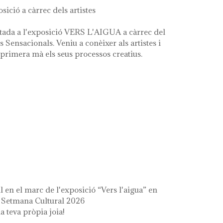
osició a càrrec dels artistes
tada a l'exposició VERS L'AIGUA a càrrec del
es Sensacionals. Veniu a conèixer als artistes i
primera mà els seus processos creatius.
 l'aigua" en el marc de la setmana cultural
il en el marc de l'exposició “Vers l'aigua” en
a Setmana Cultural 2026
a teva pròpia joia!