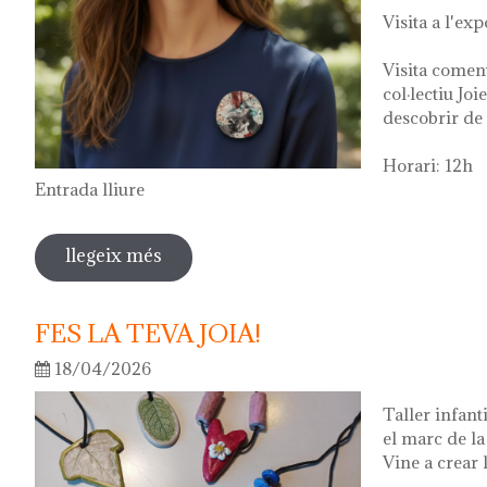
Visita a l'exp
Visita comen
col·lectiu Joi
descobrir de 
Horari: 12h
Entrada lliure
llegeix més
sobre visita guiada a l'exposició "vers
2026
FES LA TEVA JOIA!
18/04/2026
Taller infant
el marc de l
Vine a crear l