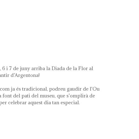
ue queda de mi'
 6 i 7 de juny arriba la Diada de la Flor al
ntir d’Argentona!
com ja és tradicional, podreu gaudir de l’Ou
a font del pati del museu, que s’omplirà de
 per celebrar aquest dia tan especial.