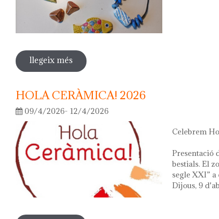
llegeix més
sobre fes la teva joia!
HOLA CERÀMICA! 2026
09/4/2026- 12/4/2026
Celebrem Hol
Presentació d
bestials. El 
segle XXI” a 
Dijous, 9 d'ab