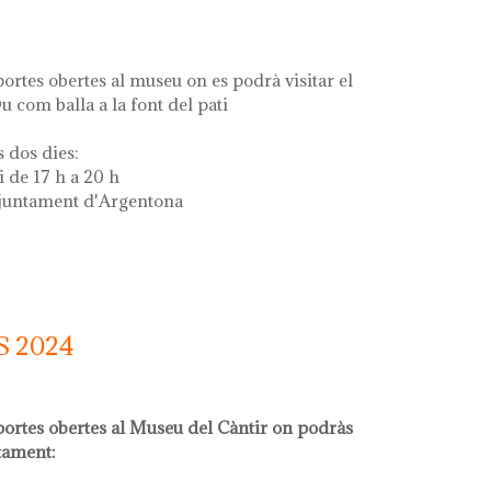
ortes obertes al museu on es podrà visitar el
u com balla a la font del pati
dos dies:
i de 17 h a 20 h
Ajuntament d'Argentona
 la font
 2024
portes obertes al Museu del Càntir on podràs
ïtament: