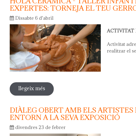
HOLA CERÀMICA - TALLER INFANTI
EXPERTES: TORNEJA EL TEU GERR
Dissabte 6 d'abril
ACTIVITAT
Activitat adr
realitzar el s
llegeix més
sobre hola ceràmica - taller infantil: d
gerro
DIÀLEG OBERT AMB ELS ARTISTES P
ENTORN A LA SEVA EXPOSICIÓ
divendres 23 de febrer