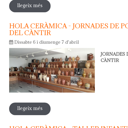
llegeix més
sobre la nit dels museus 2024
HOLA CERÀMICA - JORNADES DE P
DEL CÀNTIR
Dissabte 6 i diumenge 7 d'abril
JORNADES 
CÀNTIR
llegeix més
sobre hola ceràmica - jornades de por