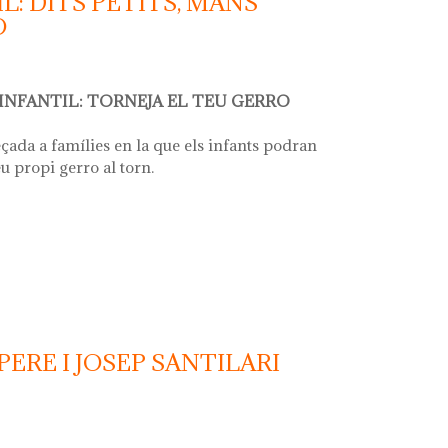
L: DITS PETITS, MANS
O
 INFANTIL: TORNEJA EL TEU GERRO
eçada a famílies en la que els infants podran
eu propi gerro al torn.
its petits, mans expertes: torneja el teu
ERE I JOSEP SANTILARI