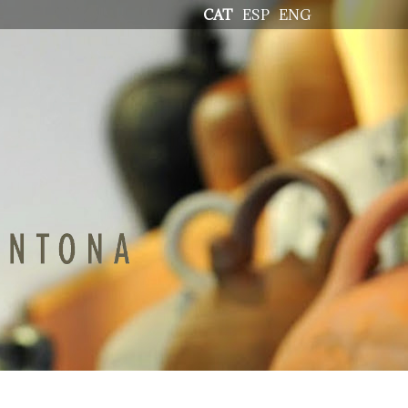
CAT
ESP
ENG