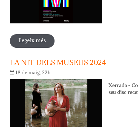
llegeix més
sobre dia internacional dels museus 
LA NIT DELS MUSEUS 2024
18 de maig, 22h
Xerrada - Co
seu disc rece