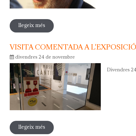
llegeix més
sobre javier mariscal serà l'autor del
VISITA COMENTADA A L'EXPOSICIÓ
divendres 24 de novembre
Divendres 24
llegeix més
sobre visita comentada a l'exposició d