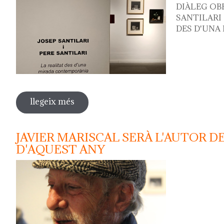
DIÀLEG OBE
SANTILARI e
DES D'UNA
llegeix més
sobre diàleg obert amb els artistes pere
exposició
JAVIER MARISCAL SERÀ L'AUTOR 
D'AQUEST ANY