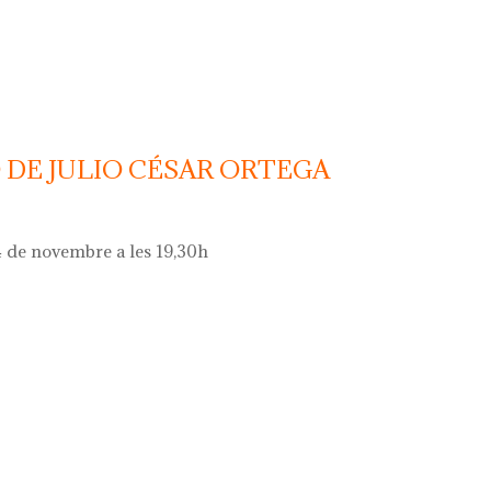
 càntir d'argentona d'aquest any
 DE JULIO CÉSAR ORTEGA
 de novembre a les 19,30h
e julio césar ortega