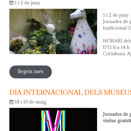
1 i 2 de juny
1 i 2 de juny
Jornades de p
tradicional O
HORARI dels 
D’11 h a 14 h 
Col·labora: 
llegeix més
sobre diada de la flor - l'ou com balla a
DIA INTERNACIONAL DELS MUSEUS
18 i 19 de maig
Jornades de 
visitar gratu