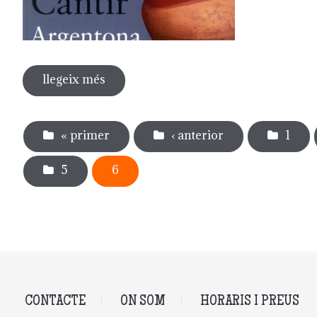
llegeix més
sobre guia del museu del càntir
Pàgines
« primer
‹ anterior
1
5
6
CONTACTE
ON SOM
HORARIS I PREUS