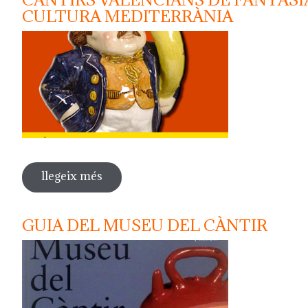
CULTURA MEDITERRÀNIA
llegeix més
sobre càntirs valencians de fantasia. 
GUIA DEL MUSEU DEL CÀNTIR