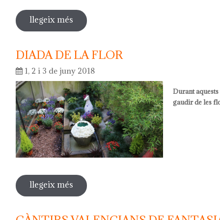
llegeix més
sobre activitats pedagògiques
DIADA DE LA FLOR
1, 2 i 3 de juny 2018
Durant aquests t
gaudir de les fl
llegeix més
sobre diada de la flor
CÀNTIRS VALENCIANS DE FANTASIA