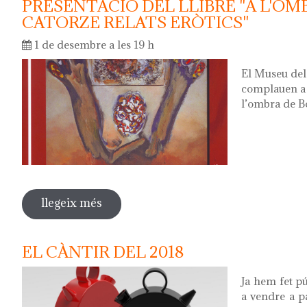
PRESENTACIÓ DEL LLIBRE "A L'OM
CATORZE RELATS ERÒTICS"
1 de desembre a les 19 h
El Museu del 
complauen a c
l’ombra de B
llegeix més
sobre presentació del llibre "a l'ombra
EL CÀNTIR DEL 2018
Ja hem fet pú
a vendre a p