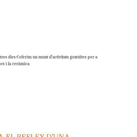
res dies t'oferim un munt d'activitats gratuïtes per a
ors i la ceràmica
. EL REFLEX D'UNA