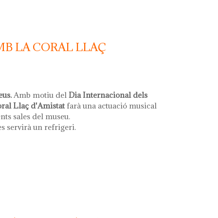
MB LA CORAL LLAÇ
eus.
Amb motiu del
Dia Internacional dels
oral Llaç d'Amistat
farà una actuació musical
ents sales del museu.
es servirà un refrigeri.
la coral llaç d'amistat