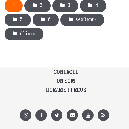
1
2
3
4
5
6
següent ›
últim »
CONTACTE
ON SOM
HORARIS I PREUS