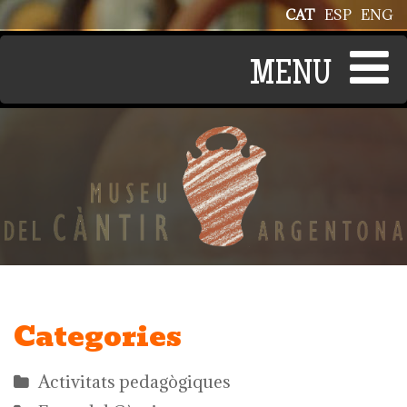
Vés al contingut
CAT
ESP
ENG
Categories
Activitats pedagògiques