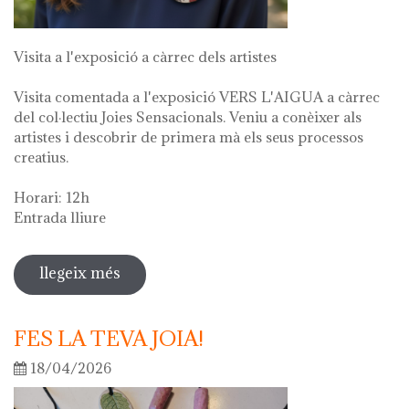
Visita a l'exposició a càrrec dels artistes
Visita comentada a l'exposició VERS L'AIGUA a càrrec
del col·lectiu Joies Sensacionals. Veniu a conèixer als
artistes i descobrir de primera mà els seus processos
creatius.
Horari: 12h
Entrada lliure
llegeix més
sobre visita guiada a l'exposició "vers
l'aigua" en el marc de la setmana
cultural 2026
FES LA TEVA JOIA!
18/04/2026