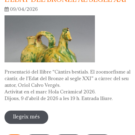
09/04/2026
Presentació del llibre “Càntirs bestials. El zoomorfisme al
càntir, de l’Edat del Bronze al segle XXI” a càrrec del seu
autor, Oriol Calvo Vergés.
Activitat en el marc Hola Ceràmica! 2026.
Dijous, 9 d'abril de 2026 a les 19 h. Entrada lliure.
llegeix més
sobre presentació del llibre "càntirs
bestials. zoomorfisme al càntir: de
Pàgines
l'edat del bronze al segle xxi"