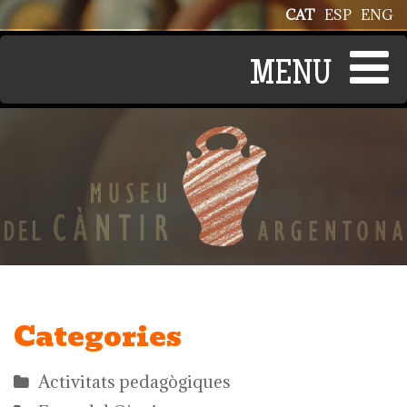
Vés al contingut
CAT
ESP
ENG
Categories
Activitats pedagògiques