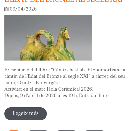
09/04/2026
Presentació del llibre “Càntirs bestials. El zoomorfisme al
càntir, de l’Edat del Bronze al segle XXI” a càrrec del seu
autor, Oriol Calvo Vergés.
Activitat en el marc Hola Ceràmica! 2026.
Dijous, 9 d'abril de 2026 a les 19 h. Entrada lliure.
llegeix més
sobre presentació del llibre "càntirs
bestials. zoomorfisme al càntir: de
Pàgines
l'edat del bronze al segle xxi"