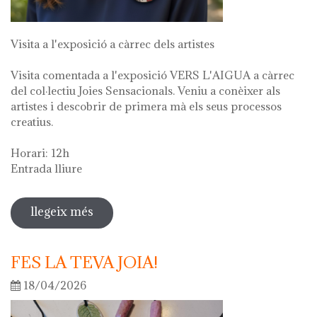
Visita a l'exposició a càrrec dels artistes
Visita comentada a l'exposició VERS L'AIGUA a càrrec
del col·lectiu Joies Sensacionals. Veniu a conèixer als
artistes i descobrir de primera mà els seus processos
creatius.
Horari: 12h
Entrada lliure
llegeix més
sobre visita guiada a l'exposició "vers
l'aigua" en el marc de la setmana
cultural 2026
FES LA TEVA JOIA!
18/04/2026