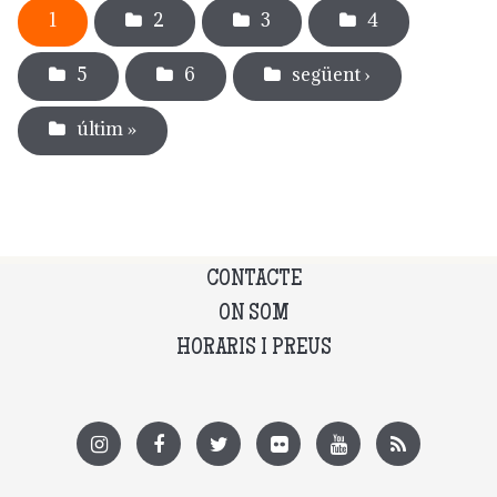
1
2
3
4
5
6
següent ›
últim »
CONTACTE
ON SOM
HORARIS I PREUS