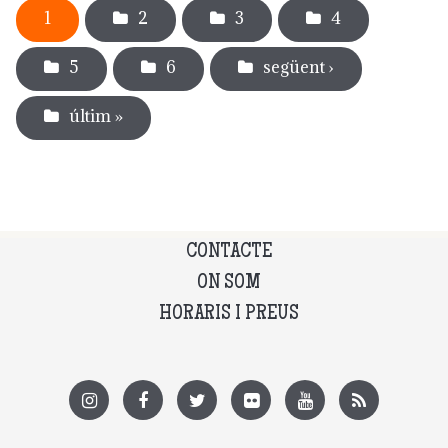
1
2
3
4
5
6
següent ›
últim »
CONTACTE
ON SOM
HORARIS I PREUS