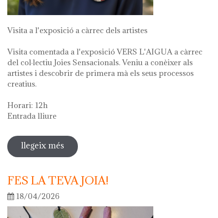
Visita a l'exposició a càrrec dels artistes
Visita comentada a l'exposició VERS L'AIGUA a càrrec
del col·lectiu Joies Sensacionals. Veniu a conèixer als
artistes i descobrir de primera mà els seus processos
creatius.
Horari: 12h
Entrada lliure
llegeix més
sobre visita guiada a l'exposició "vers
l'aigua" en el marc de la setmana
cultural 2026
FES LA TEVA JOIA!
18/04/2026