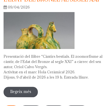
09/04/2026
Presentació del llibre “Càntirs bestials. El zoomorfisme al
càntir, de l’Edat del Bronze al segle XXI” a càrrec del seu
autor, Oriol Calvo Vergés.
Activitat en el marc Hola Ceràmica! 2026.
Dijous, 9 d'abril de 2026 a les 19 h. Entrada lliure.
llegeix més
sobre presentació del llibre "càntirs
bestials. zoomorfisme al càntir: de
Pàgines
l'edat del bronze al segle xxi"