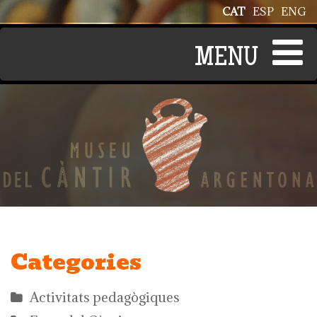
Vés al contingut
CAT
ESP
ENG
Categories
Activitats pedagògiques