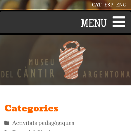
Vés al contingut
CAT
ESP
ENG
Categories
Activitats pedagògiques