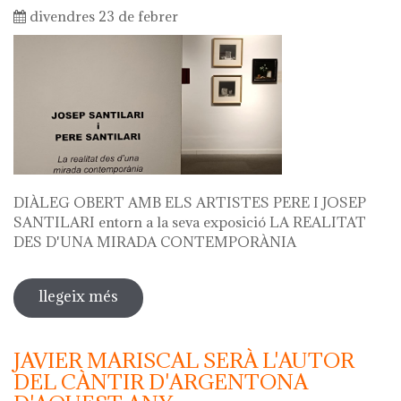
divendres 23 de febrer
DIÀLEG OBERT AMB ELS ARTISTES PERE I JOSEP
SANTILARI entorn a la seva exposició LA REALITAT
DES D'UNA MIRADA CONTEMPORÀNIA
llegeix més
sobre diàleg obert amb els artistes
pere i josep santilari entorn a la seva
exposició
JAVIER MARISCAL SERÀ L'AUTOR
DEL CÀNTIR D'ARGENTONA