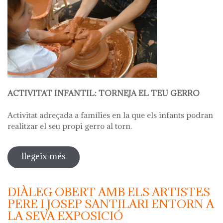
ACTIVITAT INFANTIL: TORNEJA EL TEU GERRO
Activitat adreçada a famílies en la que els infants podran
realitzar el seu propi gerro al torn.
llegeix més
sobre hola ceràmica - taller infantil:
dits petits, mans expertes: torneja el
teu gerro
DIÀLEG OBERT AMB ELS ARTISTES
PERE I JOSEP SANTILARI ENTORN A
LA SEVA EXPOSICIÓ