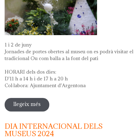
1 i 2 de juny
Jornades de portes obertes al museu on es podrà visitar el
tradicional Ou com balla a la font del pati
HORARI dels dos dies:
D’11 h a 14 h i de 17 h a 20 h
Col·labora: Ajuntament d'Argentona
llegeix més
sobre diada de la flor - l'ou com balla
a la font
DIA INTERNACIONAL DELS
MUSEUS 2024