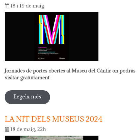
18 i 19 de maig
Jornades de portes obertes al Museu del Càntir on podràs
visitar gratuïtament:
llegeix més
sobre dia internacional dels museus
2024
LA NIT DELS MUSEUS 2024
18 de maig, 22h