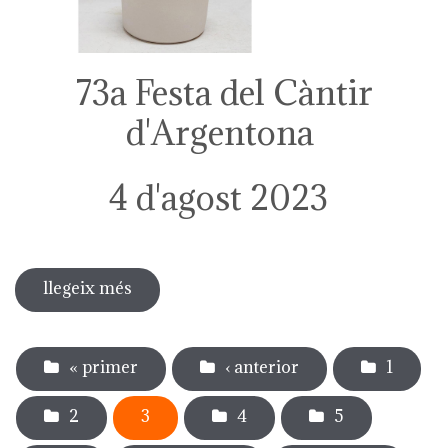
73a Festa del Càntir
d'Argentona
4 d'agost 2023
llegeix més
sobre 73a festa del càntir
Pàgines
« primer
‹ anterior
1
2
3
4
5