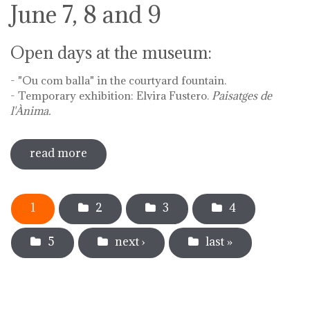
June 7, 8 and 9
Open days at the museum:
- "Ou com balla" in the courtyard fountain.
- Temporary exhibition: Elvira Fustero.
Paisatges de
l'Ànima.
read more
sobre diada de la flor - l'ou com balla a
la font
Pages
1
2
3
4
5
next ›
last »