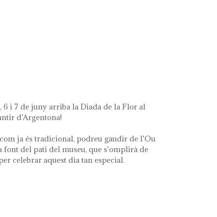
t's left of me'
 6 i 7 de juny arriba la Diada de la Flor al
ntir d’Argentona!
com ja és tradicional, podreu gaudir de l’Ou
a font del pati del museu, que s’omplirà de
 per celebrar aquest dia tan especial.