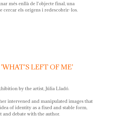
nar més enllà de l'objecte final, una
e cercar els orígens i redescobrir-los.
la font'
'WHAT'S LEFT OF ME'
xhibition by the artist, Júlia Lladó.
her intervened and manipulated images that
idea of identity as a fixed and stable form,
and debate with the author.