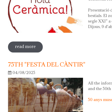
Presentació d
bestials. El 
segle XXI” a 
Dijous, 9 d'ab
read more
sobre hola ceràmica! 2026
75TH "FESTA DEL CÀNTIR"
04/08/2025
All the infor
and the 50th
50 anys museu