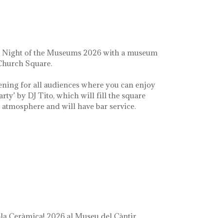
e Night of the Museums 2026 with a museum
 Church Square.
ening for all audiences where you can enjoy
arty’ by DJ Tito, which will fill the square
e atmosphere and will have bar service.
a Ceràmica! 2026 al Museu del Càntir