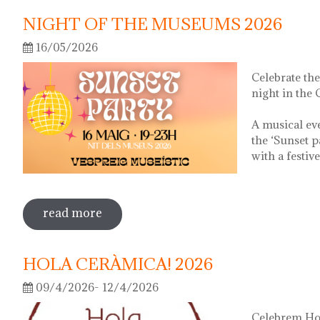
NIGHT OF THE MUSEUMS 2026
16/05/2026
Celebrate th
night in the
A musical ev
the ‘Sunset p
with a festiv
read more
sobre night of the museums 2026
HOLA CERÀMICA! 2026
09/4/2026- 12/4/2026
Celebrem Hol