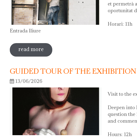
et permetrà a
oportunitat d
Horari: 11h
Entrada lliure
read more
sobre visita guiada a l'exposició 'anar a 
GUIDED TOUR OF THE EXHIBITION 
13/06/2026
Visit to the e
Deepen into 
question the 
and comment 
Hours: 12h