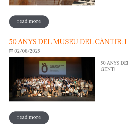
read more
sobre 75th "festa del càntir"
50 ANYS DEL MUSEU DEL CÀNTIR: 
02/08/2025
50 ANYS DE
GENT!
read more
sobre 50 anys del museu del càntir: la f