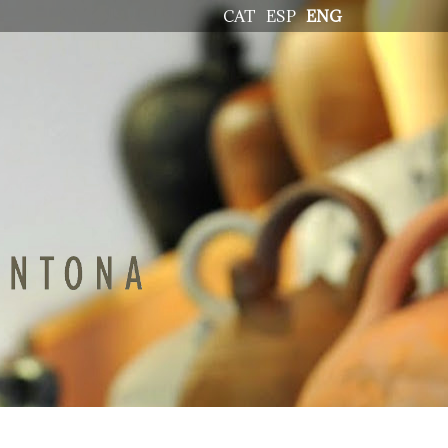
CAT
ESP
ENG