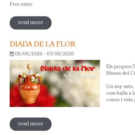
Free entry
read more
sobre guided tour of the exhibition 'wha
DIADA DE LA FLOR
05/06/2026 - 07/06/2026
Els propers 5,
Museu del Cà
Un any més, 
com balla a l
colors i vida
read more
sobre diada de la flor