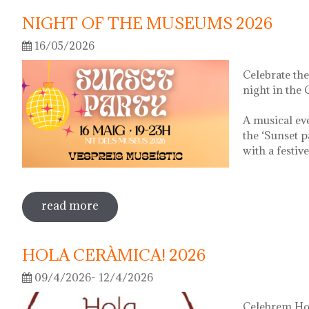
NIGHT OF THE MUSEUMS 2026
16/05/2026
Celebrate th
night in the
A musical ev
the ‘Sunset p
with a festiv
read more
sobre night of the museums 2026
HOLA CERÀMICA! 2026
09/4/2026- 12/4/2026
Celebrem Hol