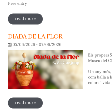
Free entry
read more
sobre guided tour of the exhibition 'wha
DIADA DE LA FLOR
05/06/2026 - 07/06/2026
Els propers 5,
Museu del Cà
Un any més, 
com balla a l
colors i vida
read more
sobre diada de la flor