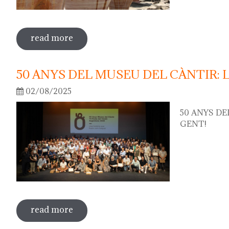
read more
sobre 75th "festa del càntir"
50 ANYS DEL MUSEU DEL CÀNTIR: 
02/08/2025
50 ANYS DE
GENT!
read more
sobre 50 anys del museu del càntir: la f