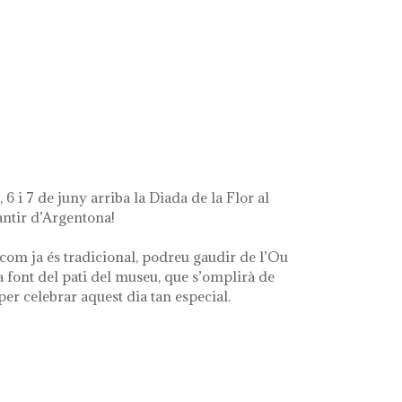
t's left of me'
 6 i 7 de juny arriba la Diada de la Flor al
ntir d’Argentona!
com ja és tradicional, podreu gaudir de l’Ou
a font del pati del museu, que s’omplirà de
 per celebrar aquest dia tan especial.