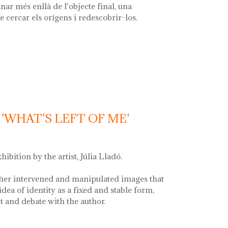
nar més enllà de l'objecte final, una
e cercar els orígens i redescobrir-los.
la font'
'WHAT'S LEFT OF ME'
xhibition by the artist, Júlia Lladó.
her intervened and manipulated images that
idea of identity as a fixed and stable form,
and debate with the author.