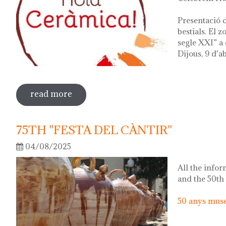
Presentació d
bestials. El 
segle XXI” a 
Dijous, 9 d'ab
read more
sobre hola ceràmica! 2026
75TH "FESTA DEL CÀNTIR"
04/08/2025
All the infor
and the 50th
50 anys museu