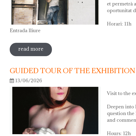
et permetrà a
oportunitat d
Horari: 11h
Entrada lliure
read more
sobre visita guiada a l'exposició 'anar a 
GUIDED TOUR OF THE EXHIBITION 
13/06/2026
Visit to the e
Deepen into 
question the 
and comment 
Hours: 12h