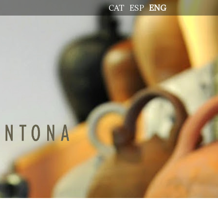
CAT
ESP
ENG