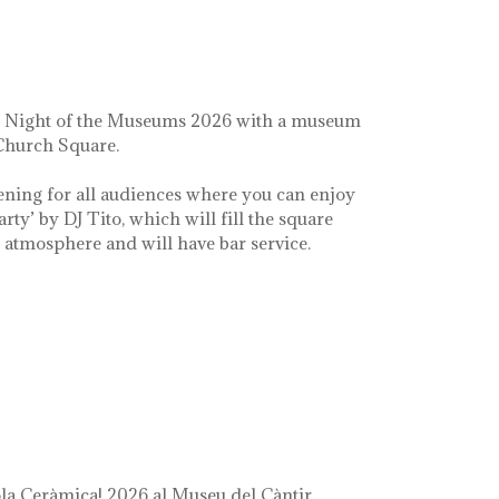
e Night of the Museums 2026 with a museum
 Church Square.
ening for all audiences where you can enjoy
arty’ by DJ Tito, which will fill the square
e atmosphere and will have bar service.
a Ceràmica! 2026 al Museu del Càntir