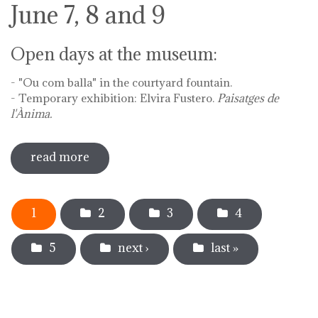
June 7, 8 and 9
Open days at the museum:
- "Ou com balla" in the courtyard fountain.
- Temporary exhibition: Elvira Fustero.
Paisatges de
l'Ànima.
read more
sobre diada de la flor - l'ou com balla a
la font
Pages
1
2
3
4
5
next ›
last »