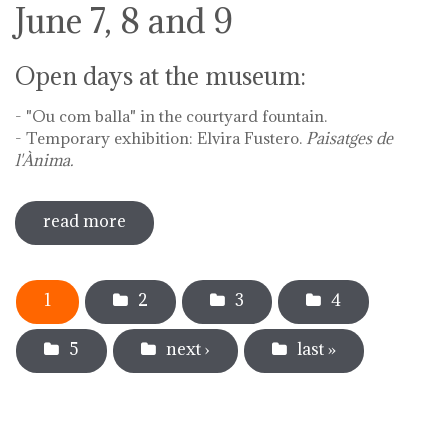
June 7, 8 and 9
Open days at the museum:
- "Ou com balla" in the courtyard fountain.
- Temporary exhibition: Elvira Fustero.
Paisatges de
l'Ànima.
read more
sobre diada de la flor - l'ou com balla a
la font
Pages
1
2
3
4
5
next ›
last »