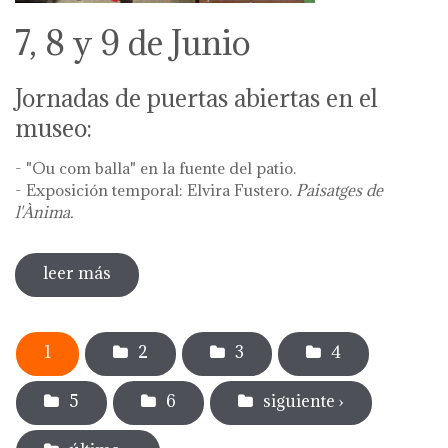
7, 8 y 9 de Junio
Jornadas de puertas abiertas en el
museo:
- "Ou com balla" en la fuente del patio.
- Exposición temporal: Elvira Fustero.
Paisatges de
l'Ànima.
leer más
sobre diada de la flor - l'ou com balla a la
font
Páginas
1
2
3
4
5
6
siguiente ›