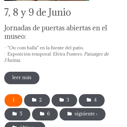
7, 8 y 9 de Junio
Jornadas de puertas abiertas en el
museo:
- "Ou com balla" en la fuente del patio.
- Exposición temporal: Elvira Fustero.
Paisatges de
l'Ànima.
leer más
sobre diada de la flor - l'ou com balla a la
font
Páginas
1
2
3
4
5
6
siguiente ›