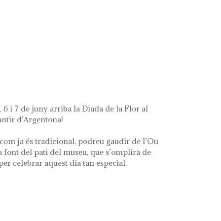
ue queda de mí'
 6 i 7 de juny arriba la Diada de la Flor al
ntir d’Argentona!
com ja és tradicional, podreu gaudir de l’Ou
a font del pati del museu, que s’omplirà de
 per celebrar aquest dia tan especial.