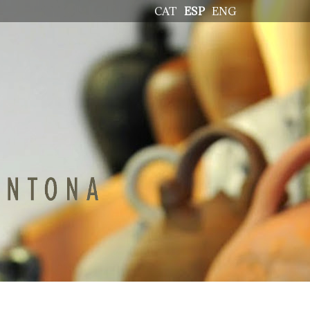
CAT
ESP
ENG