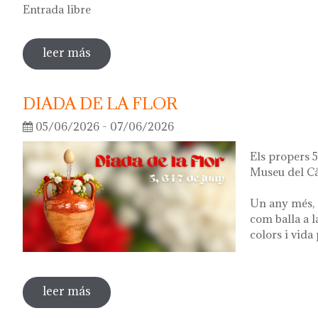
Entrada libre
leer más
sobre visita guiada a la exposición 'lo q
DIADA DE LA FLOR
05/06/2026 - 07/06/2026
Els propers 5,
Museu del Cà
Un any més, 
com balla a l
colors i vida
leer más
sobre diada de la flor