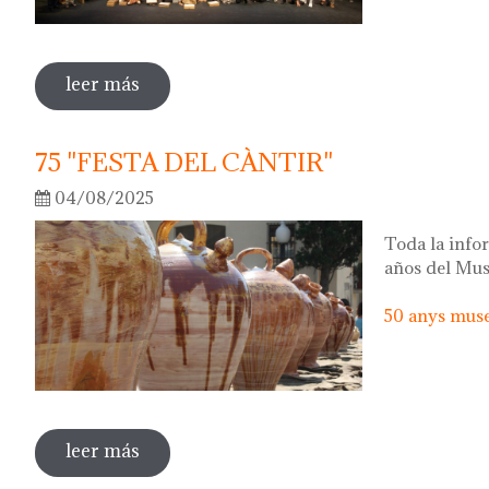
leer más
sobre 50 anys del museu del càntir: la fo
75 "FESTA DEL CÀNTIR"
04/08/2025
Toda la infor
años del Mus
50 anys museu
leer más
sobre 75 "festa del càntir"