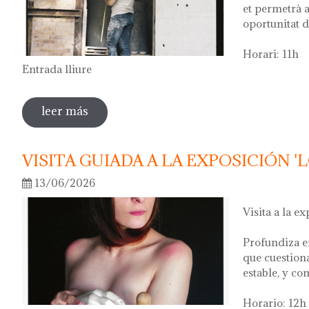
et permetrà a
oportunitat d
Horari: 11h
Entrada lliure
leer más
sobre visita guiada a l'exposició 'anar a la
VISITA GUIADA A LA EXPOSICIÓN '
13/06/2026
Visita a la ex
Profundiza e
que cuestion
estable, y co
Horario: 12h