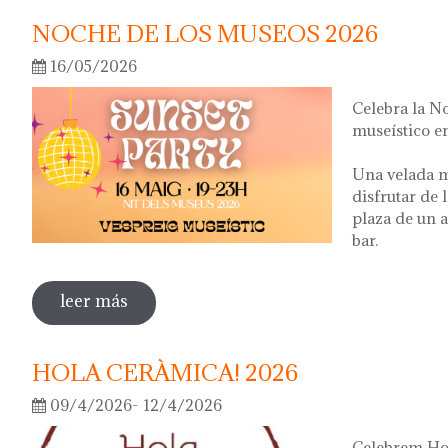
NOCHE DE LOS MUSEOS 2026
16/05/2026
Celebra la N
museístico en
Una velada m
disfrutar de 
plaza de un a
bar.
leer más
sobre noche de los museos 2026
HOLA CERÀMICA! 2026
09/4/2026- 12/4/2026
Celebrem Hol