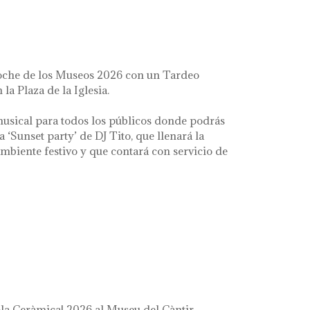
oche de los Museos 2026 con un Tardeo
 la Plaza de la Iglesia.
usical para todos los públicos donde podrás
la ‘Sunset party’ de DJ Tito, que llenará la
mbiente festivo y que contará con servicio de
a Ceràmica! 2026 al Museu del Càntir