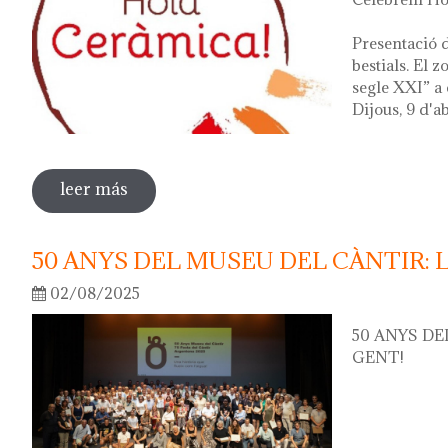
Presentació d
bestials. El 
segle XXI” a 
Dijous, 9 d'ab
leer más
sobre hola ceràmica! 2026
50 ANYS DEL MUSEU DEL CÀNTIR: 
02/08/2025
50 ANYS DE
GENT!