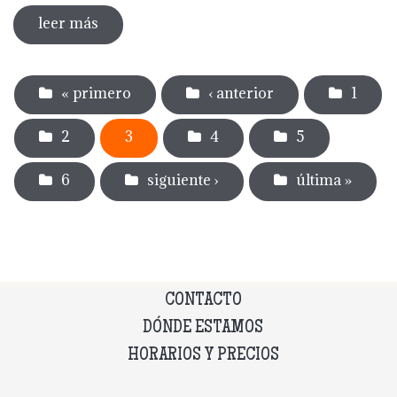
leer más
sobre memoria museu del càntir 2022
Páginas
« primero
‹ anterior
1
2
3
4
5
6
siguiente ›
última »
CONTACTO
DÓNDE ESTAMOS
HORARIOS Y PRECIOS