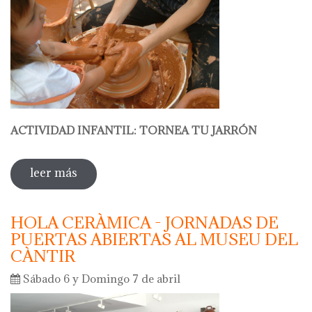
ACTIVIDAD INFANTIL: TORNEA TU JARRÓN
leer más
sobre hola cerámica - taller infantil:
dedos pequeños, manos expertas: tornea
tu jarrón
HOLA CERÀMICA - JORNADAS DE
PUERTAS ABIERTAS AL MUSEU DEL
CÀNTIR
Sábado 6 y Domingo 7 de abril