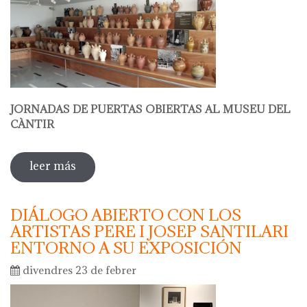
JORNADAS DE PUERTAS OBIERTAS AL MUSEU DEL
CÀNTIR
leer más
sobre hola ceràmica - jornadas de
puertas abiertas al museu del càntir
DIÁLOGO ABIERTO CON LOS
ARTISTAS PERE I JOSEP SANTILARI
ENTORNO A SU EXPOSICIÓN
divendres 23 de febrer