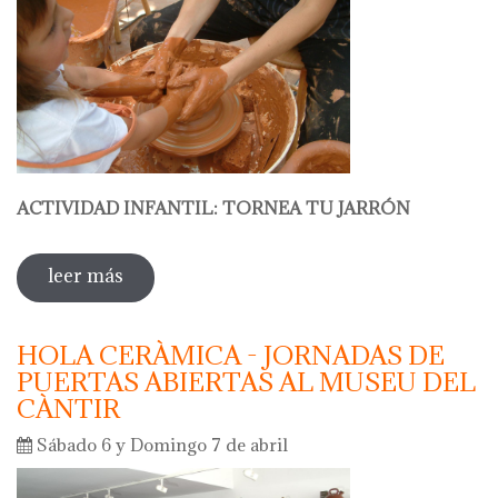
ACTIVIDAD INFANTIL: TORNEA TU JARRÓN
leer más
sobre hola cerámica - taller infantil:
dedos pequeños, manos expertas: tornea
tu jarrón
HOLA CERÀMICA - JORNADAS DE
PUERTAS ABIERTAS AL MUSEU DEL
CÀNTIR
Sábado 6 y Domingo 7 de abril