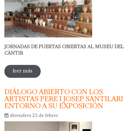
JORNADAS DE PUERTAS OBIERTAS AL MUSEU DEL
CÀNTIR
leer más
sobre hola ceràmica - jornadas de
puertas abiertas al museu del càntir
DIÁLOGO ABIERTO CON LOS
ARTISTAS PERE I JOSEP SANTILARI
ENTORNO A SU EXPOSICIÓN
divendres 23 de febrer