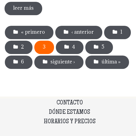
leer más
sobre memoria museu del càntir 2022
Páginas
« primero
‹ anterior
1
2
3
4
5
6
siguiente ›
última »
CONTACTO
DÓNDE ESTAMOS
HORARIOS Y PRECIOS