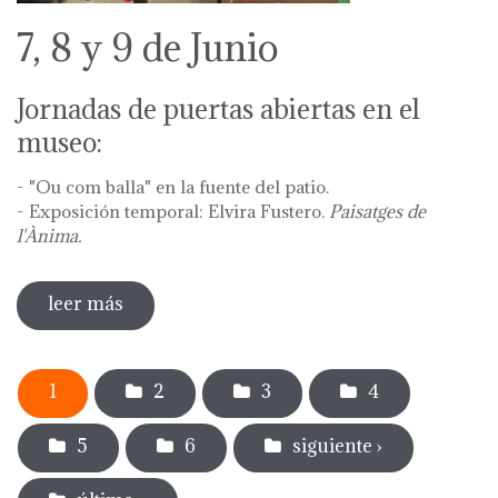
7, 8 y 9 de Junio
Jornadas de puertas abiertas en el
museo:
- "Ou com balla" en la fuente del patio.
- Exposición temporal: Elvira Fustero.
Paisatges de
l'Ànima.
leer más
sobre diada de la flor - l'ou com balla a la
font
Páginas
1
2
3
4
5
6
siguiente ›