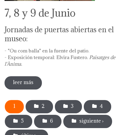
7, 8 y 9 de Junio
Jornadas de puertas abiertas en el
museo:
- "Ou com balla" en la fuente del patio.
- Exposición temporal: Elvira Fustero.
Paisatges de
l'Ànima.
leer más
sobre diada de la flor - l'ou com balla a la
font
Páginas
1
2
3
4
5
6
siguiente ›