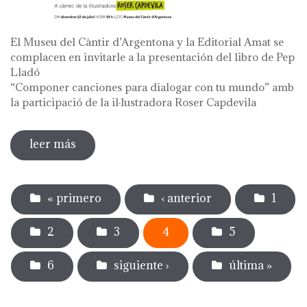
El Museu del Càntir d’Argentona y la Editorial Amat se
complacen en invitarle a la presentación del libro de Pep
Lladó
“Componer canciones para dialogar con tu mundo” amb
la participació de la il·lustradora Roser Capdevila
leer más
sobre presentación del libro de pep lladó
"componer canciones para dialogar con
Páginas
tu mundo"
« primero
‹ anterior
1
2
3
4
5
6
siguiente ›
última »