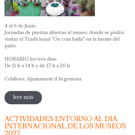
4 al 6 de Junio
Jornadas de puertas abiertas al museo, donde se podrá
visitar el Tradicional "Ou com balla" en la fuente del
patio.
HORARIO los tres dias:
De 11 h a 14 h y de 17 h a 20 h
Colabora: Ajuntament d'Argentona
leer más
sobre diada de la flor - l'ou com balla a la
font
ACTIVIDADES ENTORNO AL DIA
INTERNACIONAL DE LOS MUSEOS
2022