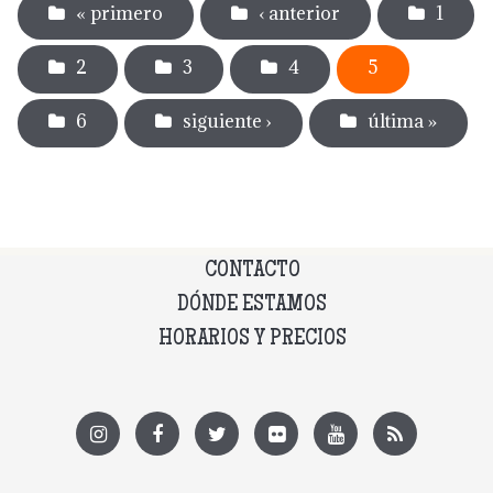
« primero
‹ anterior
1
2
3
4
5
6
siguiente ›
última »
CONTACTO
DÓNDE ESTAMOS
HORARIOS Y PRECIOS