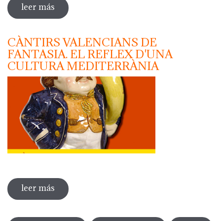
leer más
sobre "diada de la flor" - jornada de la
flor
CÀNTIRS VALENCIANS DE
FANTASIA. EL REFLEX D'UNA
CULTURA MEDITERRÀNIA
leer más
sobre càntirs valencians de fantasia. el
reflex d'una cultura mediterrània
Páginas