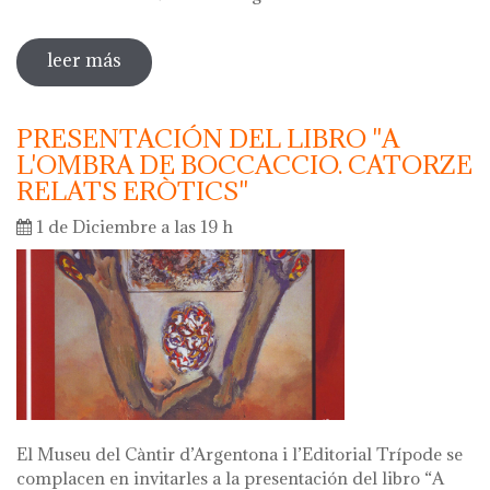
leer más
sobre noche de los museos. noche de
cantos con la coral llaç d'amistat
PRESENTACIÓN DEL LIBRO "A
L'OMBRA DE BOCCACCIO. CATORZE
RELATS ERÒTICS"
1 de Diciembre a las 19 h
El Museu del Càntir d’Argentona i l’Editorial Trípode se
complacen en invitarles a la presentación del libro “A