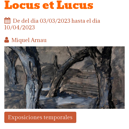
Locus et Lucus
De del dia
03/03/2023
hasta el dia
10/04/2023
Miquel Arnau
Exposiciones temporales