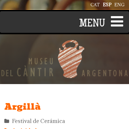
Pasar al contenido principal
CAT
ESP
ENG
Argillà
Festival de Cerámica