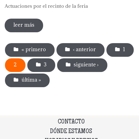
Actuaciones por el recinto de la feria
leer más
sobre actuaciones por el recinto de la
feria
Páginas
« primero
‹ anterior
1
2
3
siguiente ›
última »
CONTACTO
DÓNDE ESTAMOS