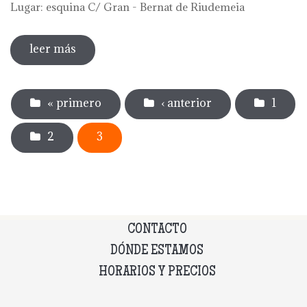
Lugar: esquina C/ Gran - Bernat de Riudemeia
leer más
sobre acción artística. josep moscardó.
maresme
Páginas
« primero
‹ anterior
1
2
3
CONTACTO
DÓNDE ESTAMOS
HORARIOS Y PRECIOS