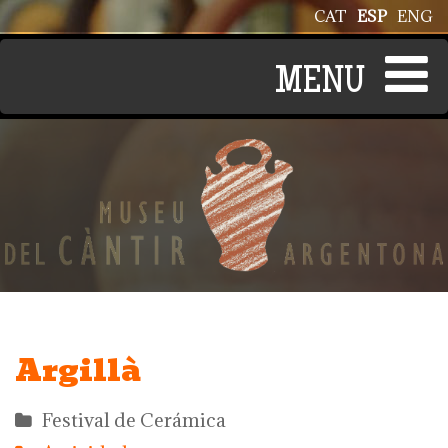
Pasar al contenido principal
CAT
ESP
ENG
Argillà
Festival de Cerámica