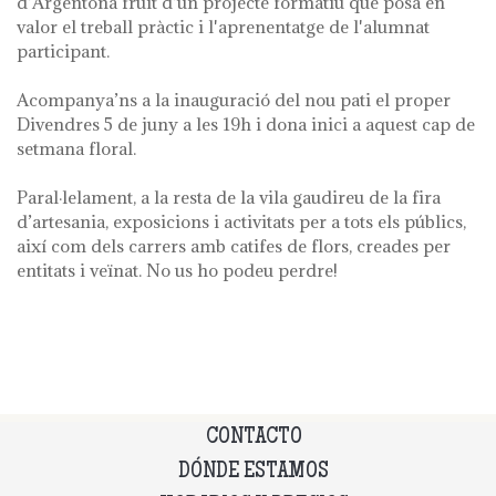
d'Argentona fruit d'un projecte formatiu que posa en
valor el treball pràctic i l'aprenentatge de l'alumnat
participant.
Acompanya’ns a la inauguració del nou pati el proper
Divendres 5 de juny a les 19h i dona inici a aquest cap de
setmana floral.
Paral·lelament, a la resta de la vila gaudireu de la fira
d’artesania, exposicions i activitats per a tots els públics,
així com dels carrers amb catifes de flors, creades per
entitats i veïnat. No us ho podeu perdre!
CONTACTO
DÓNDE ESTAMOS