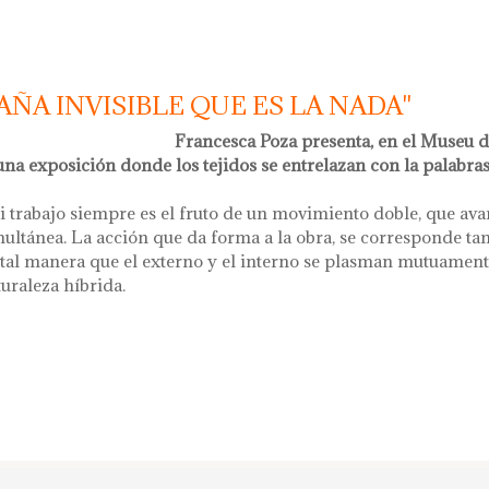
ÑA INVISIBLE QUE ES LA NADA"
Francesca Poza presenta, en el Museu d
na exposición donde los tejidos se entrelazan con la palabra
i trabajo siempre es el fruto de un movimiento doble, que ava
multánea. La acción que da forma a la obra, se corresponde ta
 tal manera que el externo y el interno se plasman mutuament
uraleza híbrida.
ña invisible que es la nada"