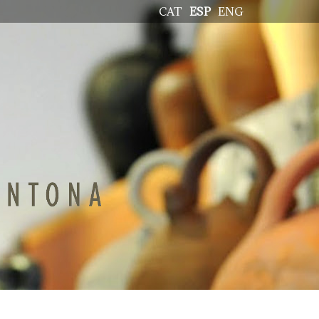
CAT
ESP
ENG