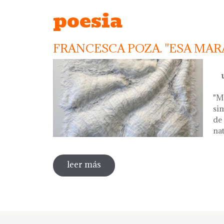
poesia
FRANCESCA POZA. "ESA MARA
u
"M
si
de
nat
leer más
sobre francesca poza. "esa mara