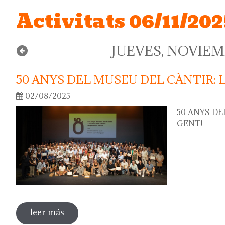
Activitats 06/11/202
JUEVES, NOVIEMB
50 ANYS DEL MUSEU DEL CÀNTIR: 
02/08/2025
50 ANYS DE
GENT!
leer más
sobre 50 anys del museu del càntir: la fo