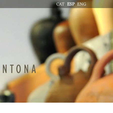
CAT
ESP
ENG