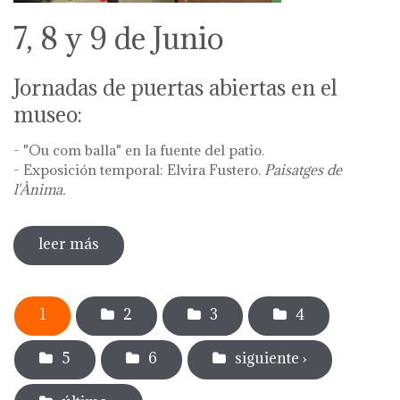
7, 8 y 9 de Junio
Jornadas de puertas abiertas en el
museo:
- "Ou com balla" en la fuente del patio.
- Exposición temporal: Elvira Fustero.
Paisatges de
l'Ànima.
leer más
sobre diada de la flor - l'ou com balla a la
font
Páginas
1
2
3
4
5
6
siguiente ›