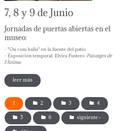
7, 8 y 9 de Junio
Jornadas de puertas abiertas en el
museo:
- "Ou com balla" en la fuente del patio.
- Exposición temporal: Elvira Fustero.
Paisatges de
l'Ànima.
leer más
sobre diada de la flor - l'ou com balla a la
font
Páginas
1
2
3
4
5
6
siguiente ›