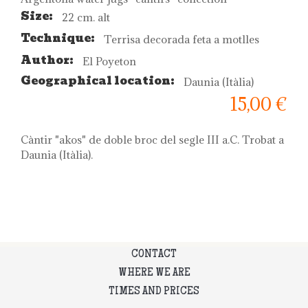
Size:
22 cm. alt
Technique:
Terrisa decorada feta a motlles
Author:
El Poyeton
Geographical location:
Daunia (Itàlia)
15,00 €
Càntir "akos" de doble broc del segle III a.C. Trobat a
Daunia (Itàlia).
CONTACT
WHERE WE ARE
TIMES AND PRICES