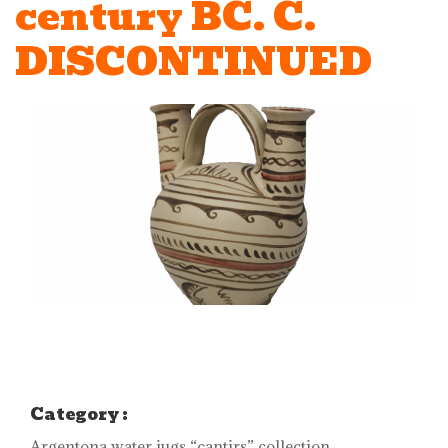
century BC. C.
DISCONTINUED
Category :
Argentona water jugs “cantirs” collection