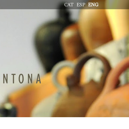
CAT
ESP
ENG