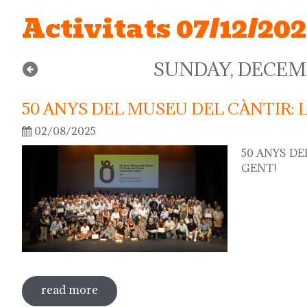
Activitats 07/12/20
SUNDAY, DECEMB
50 ANYS DEL MUSEU DEL CÀNTIR: 
02/08/2025
50 ANYS DE
GENT!
read more
about 50 anys del museu del càntir: la f