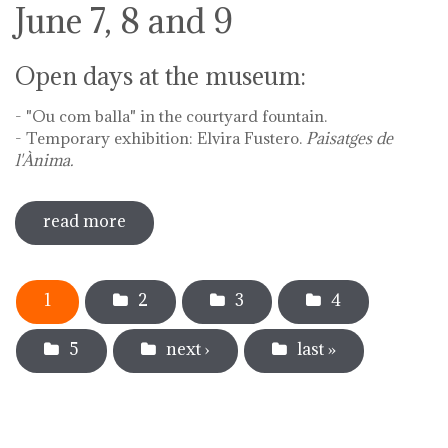
June 7, 8 and 9
Open days at the museum:
- "Ou com balla" in the courtyard fountain.
- Temporary exhibition: Elvira Fustero.
Paisatges de
l'Ànima.
read more
sobre diada de la flor - l'ou com balla a
la font
Pages
1
2
3
4
5
next ›
last »