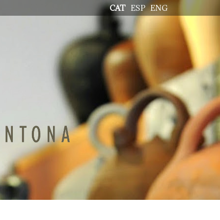
CAT
ESP
ENG