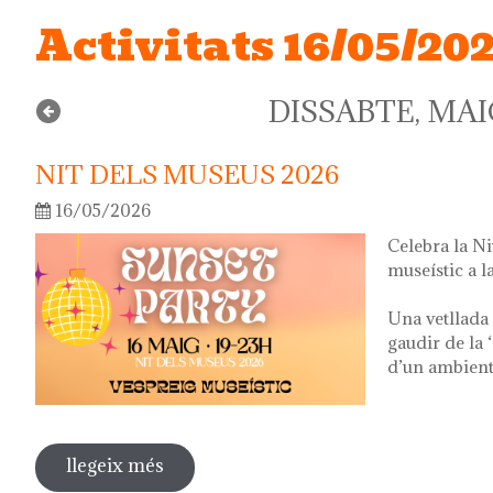
Activitats 16/05/20
DISSABTE, MAIG
NIT DELS MUSEUS 2026
16/05/2026
Celebra la N
museístic a la
Una vetllada 
gaudir de la 
d’un ambient 
llegeix més
sobre nit dels museus 2026