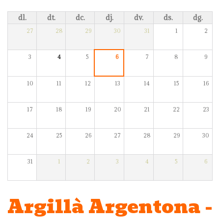
dl.
dt.
dc.
dj.
dv.
ds.
dg.
27
28
29
30
31
1
2
3
4
5
6
7
8
9
10
11
12
13
14
15
16
17
18
19
20
21
22
23
24
25
26
27
28
29
30
31
1
2
3
4
5
6
Argillà Argentona -