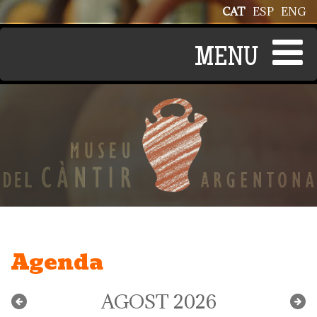
Vés al contingut
CAT
ESP
ENG
Agenda
AGOST 2026