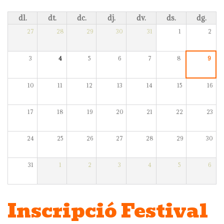
dl.
dt.
dc.
dj.
dv.
ds.
dg.
27
28
29
30
31
1
2
3
4
5
6
7
8
9
10
11
12
13
14
15
16
17
18
19
20
21
22
23
24
25
26
27
28
29
30
31
1
2
3
4
5
6
Inscripció Festival