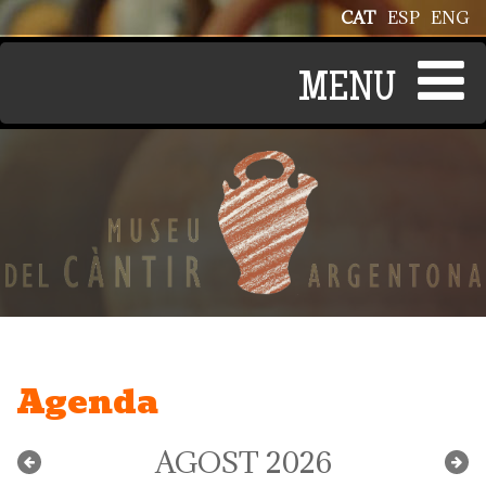
Vés al contingut
CAT
ESP
ENG
Agenda
AGOST 2026