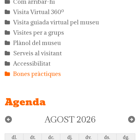
Com arribar-hi
Visita Virtual 360º
Visita guiada virtual pel museu
Visites per a grups
Plànol del museu
Serveis al visitant
Accessibilitat
Bones pràctiques
Agenda
AGOST 2026
dl.
dt.
dc.
dj.
dv.
ds.
dg.