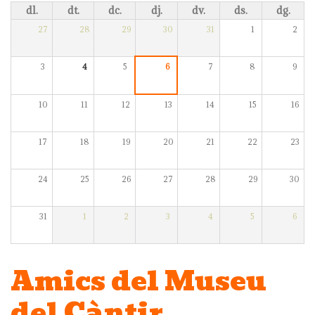
dl.
dt.
dc.
dj.
dv.
ds.
dg.
27
28
29
30
31
1
2
3
4
5
6
7
8
9
10
11
12
13
14
15
16
17
18
19
20
21
22
23
24
25
26
27
28
29
30
31
1
2
3
4
5
6
Amics del Museu
del Càntir