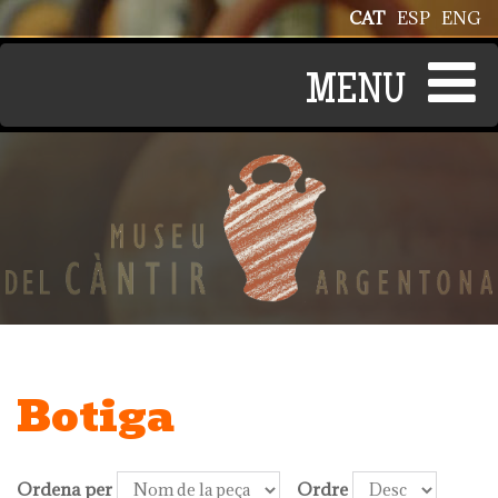
Vés al contingut
CAT
ESP
ENG
Botiga
Ordena per
Ordre