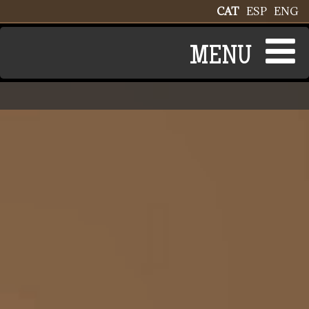
Vés al contingut
CAT
ESP
ENG