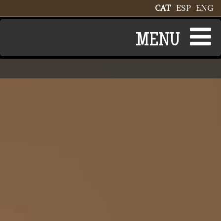
Vés al contingut
CAT
ESP
ENG