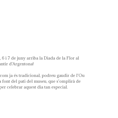
t's left of me'
 6 i 7 de juny arriba la Diada de la Flor al
ntir d’Argentona!
com ja és tradicional, podreu gaudir de l’Ou
a font del pati del museu, que s’omplirà de
 per celebrar aquest dia tan especial.