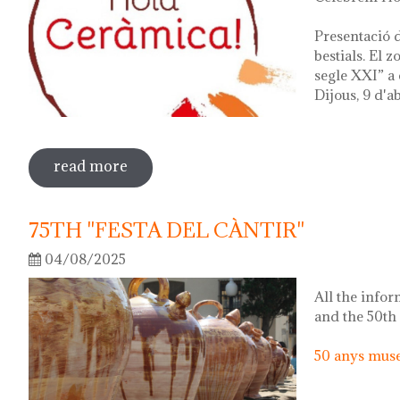
Presentació d
bestials. El 
segle XXI” a 
Dijous, 9 d'ab
read more
sobre hola ceràmica! 2026
75TH "FESTA DEL CÀNTIR"
04/08/2025
All the infor
and the 50th
50 anys museu