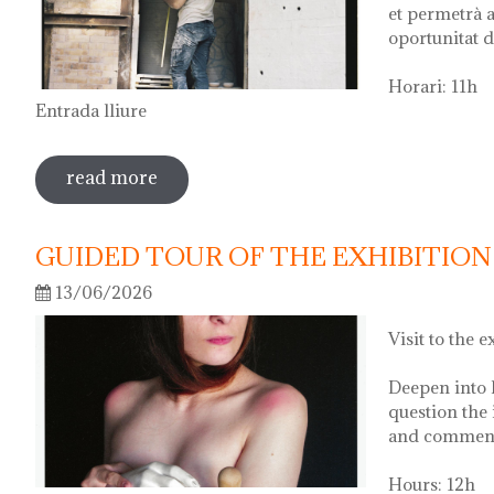
et permetrà a
oportunitat d
Horari: 11h
Entrada lliure
read more
sobre visita guiada a l'exposició 'anar a 
GUIDED TOUR OF THE EXHIBITION 
13/06/2026
Visit to the e
Deepen into 
question the 
and comment 
Hours: 12h