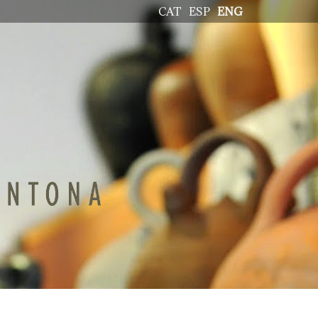
CAT
ESP
ENG