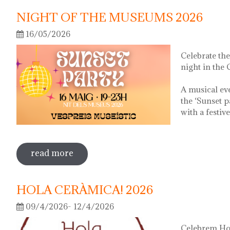
NIGHT OF THE MUSEUMS 2026
16/05/2026
Celebrate th
night in the
A musical ev
the ‘Sunset p
with a festiv
read more
sobre night of the museums 2026
HOLA CERÀMICA! 2026
09/4/2026- 12/4/2026
Celebrem Hol