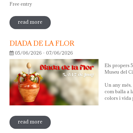
Free entry
read more
sobre guided tour of the exhibition 'wha
DIADA DE LA FLOR
05/06/2026 - 07/06/2026
Els propers 5,
Museu del Cà
Un any més, 
com balla a l
colors i vida
read more
sobre diada de la flor