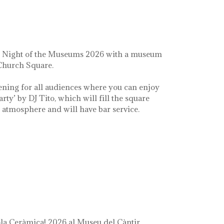
e Night of the Museums 2026 with a museum
 Church Square.
ening for all audiences where you can enjoy
arty’ by DJ Tito, which will fill the square
e atmosphere and will have bar service.
a Ceràmica! 2026 al Museu del Càntir