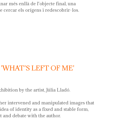
nar més enllà de l'objecte final, una
e cercar els orígens i redescobrir-los.
la font'
'WHAT'S LEFT OF ME'
xhibition by the artist, Júlia Lladó.
her intervened and manipulated images that
idea of identity as a fixed and stable form,
and debate with the author.