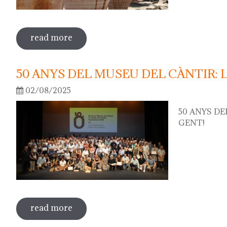
read more
sobre 75th "festa del càntir"
50 ANYS DEL MUSEU DEL CÀNTIR: 
02/08/2025
50 ANYS DE
GENT!
read more
sobre 50 anys del museu del càntir: la f