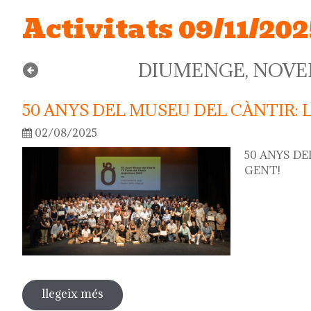
Activitats 09/11/202
DIUMENGE, NOVEM
50 ANYS DEL MUSEU DEL CÀNTIR: 
02/08/2025
50 ANYS DE
GENT!
llegeix més
sobre 50 anys del museu del càntir: la 