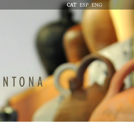
CAT
ESP
ENG