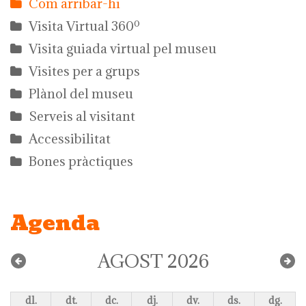
Com arribar-hi
Visita Virtual 360º
Visita guiada virtual pel museu
Visites per a grups
Plànol del museu
Serveis al visitant
Accessibilitat
Bones pràctiques
Agenda
AGOST 2026
dl.
dt.
dc.
dj.
dv.
ds.
dg.