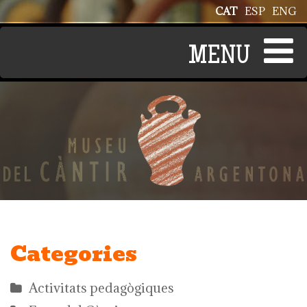
Vés al contingut
CAT
ESP
ENG
Categories
Activitats pedagògiques