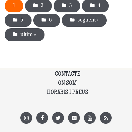
1
2
3
4
5
6
següent ›
últim »
CONTACTE
ON SOM
HORARIS I PREUS