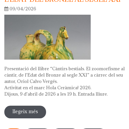
09/04/2026
Presentació del llibre “Càntirs bestials. El zoomorfisme al
càntir, de l’Edat del Bronze al segle XXI” a càrrec del seu
autor, Oriol Calvo Vergés.
Activitat en el marc Hola Ceràmica! 2026.
Dijous, 9 d'abril de 2026 a les 19 h. Entrada lliure.
llegeix més
sobre presentació del llibre "càntirs
bestials. zoomorfisme al càntir: de
Pàgines
l'edat del bronze al segle xxi"