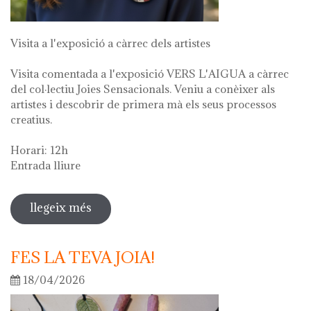
Visita a l'exposició a càrrec dels artistes
Visita comentada a l'exposició VERS L'AIGUA a càrrec
del col·lectiu Joies Sensacionals. Veniu a conèixer als
artistes i descobrir de primera mà els seus processos
creatius.
Horari: 12h
Entrada lliure
llegeix més
sobre visita guiada a l'exposició "vers
l'aigua" en el marc de la setmana
cultural 2026
FES LA TEVA JOIA!
18/04/2026