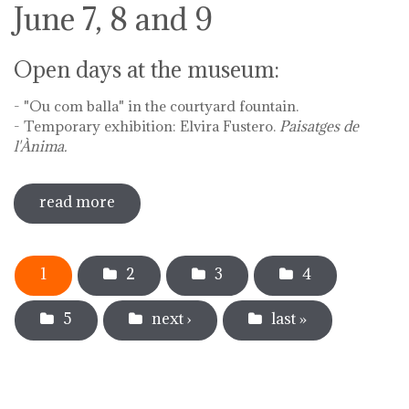
June 7, 8 and 9
Open days at the museum:
- "Ou com balla" in the courtyard fountain.
- Temporary exhibition: Elvira Fustero.
Paisatges de
l'Ànima.
read more
sobre diada de la flor - l'ou com balla a
la font
Pages
1
2
3
4
5
next ›
last »