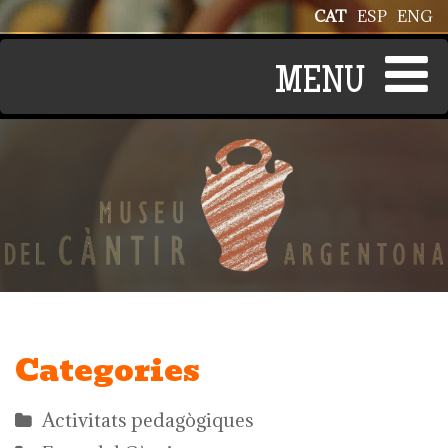
Vés al contingut
CAT
ESP
ENG
Categories
Activitats pedagògiques