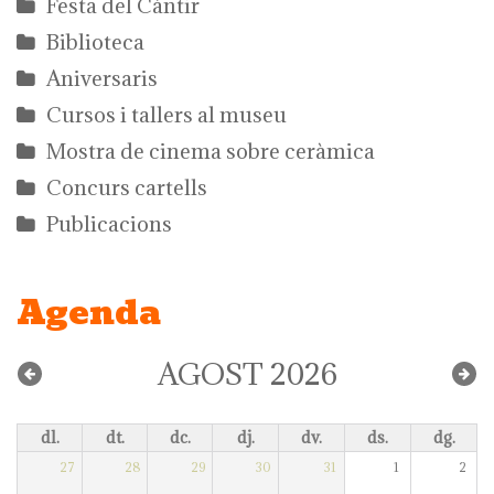
Festa del Càntir
Biblioteca
Aniversaris
Cursos i tallers al museu
Mostra de cinema sobre ceràmica
Concurs cartells
Publicacions
Agenda
AGOST 2026
dl.
dt.
dc.
dj.
dv.
ds.
dg.
27
28
29
30
31
1
2