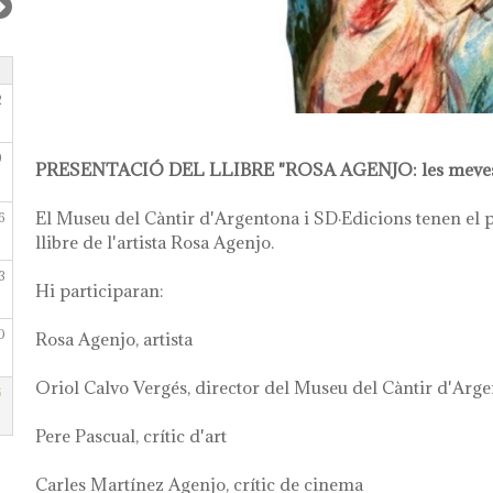
2
9
PRESENTACIÓ DEL LLIBRE "ROSA AGENJO: les meves c
El Museu del Càntir d'Argentona i SD·Edicions tenen el p
6
llibre de l'artista Rosa Agenjo.
3
Hi participaran:
0
Rosa Agenjo, artista
Oriol Calvo Vergés, director del Museu del Càntir d'Arg
6
Pere Pascual, crític d'art
Carles Martínez Agenjo, crític de cinema