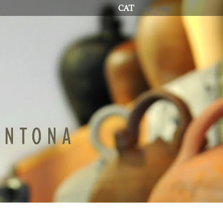
CAT
esp
eng